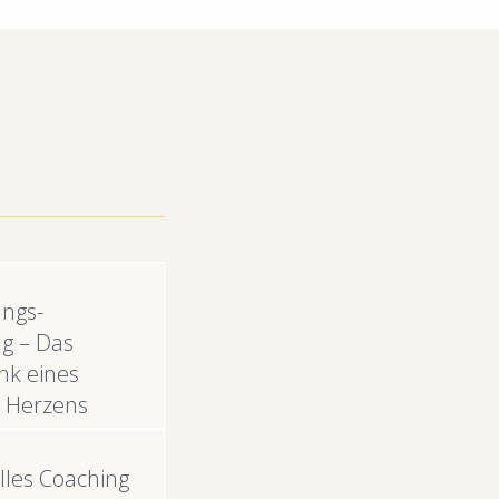
ngs-
g – Das
nk eines
n Herzens
elles Coaching