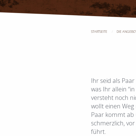
STARTSEITE
DIE ANGEBO
Ihr seid als Paa
was Ihr allein “i
versteht noch nic
wollt einen Weg
Paar kommt ab u
schmerzlich, vo
führt.