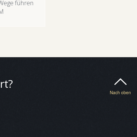
 Wege führen
OM
rt?
Nach oben