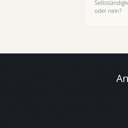
Selbständigke
oder nein?
An