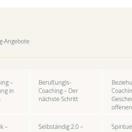
ng-Angebote
ing –
Beruf(ung)s-
Beziehu
ng in
Coaching – Der
Coachin
s
nächste Schritt
Gesche
offene
k –
Selbständig 2.0 –
Spiritu