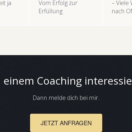
it ja
Vom Erfolg zur
– Viele
Erfüllung
nach 
 einem Coaching interessie
Dann melde dich bei mir.
JETZT ANFRAGEN